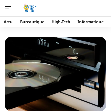
Actu
Bureautique
High-Tech
Informatique