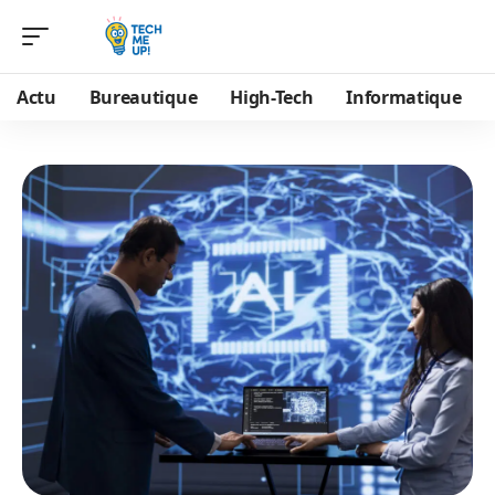
Actu
Bureautique
High-Tech
Informatique