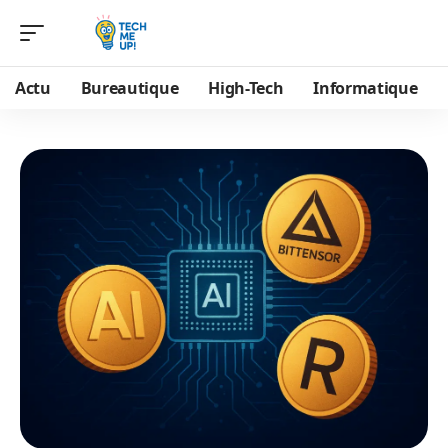
Actu
Bureautique
High-Tech
Informatique