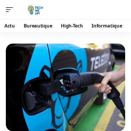
Actu
Bureautique
High-Tech
Informatique