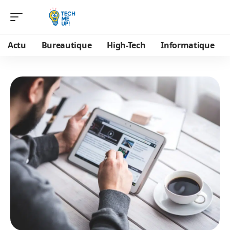
Actu
Bureautique
High-Tech
Informatique