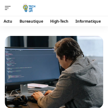
Actu
Bureautique
High-Tech
Informatique