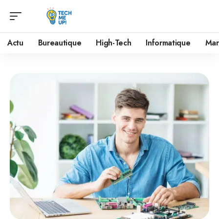
Actu
Bureautique
High-Tech
Informatique
Mar