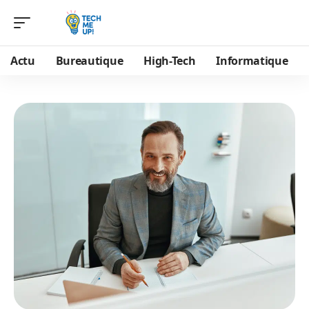
Actu
Bureautique
High-Tech
Informatique