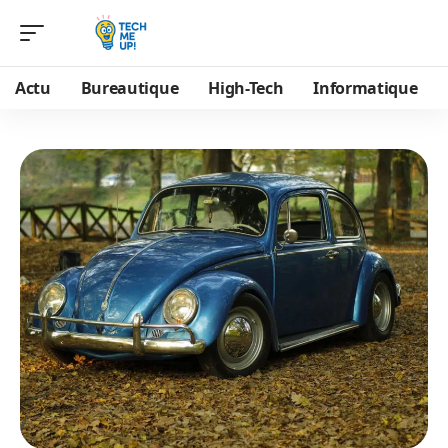
Actu
Bureautique
High-Tech
Informatique