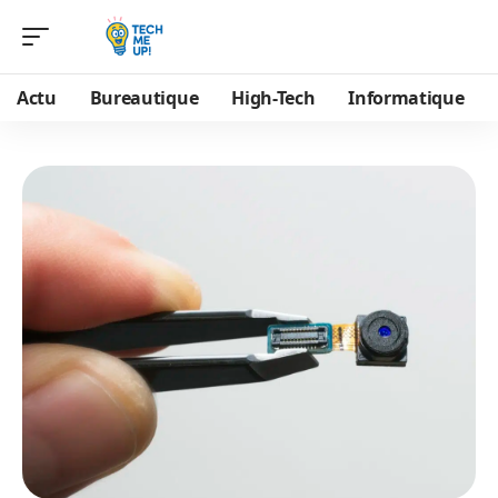
Actu
Bureautique
High-Tech
Informatique