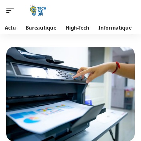
Actu
Bureautique
High-Tech
Informatique