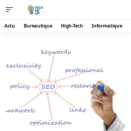
Actu
Bureautique
High-Tech
Informatique