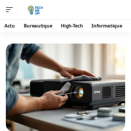
Actu
Bureautique
High-Tech
Informatique