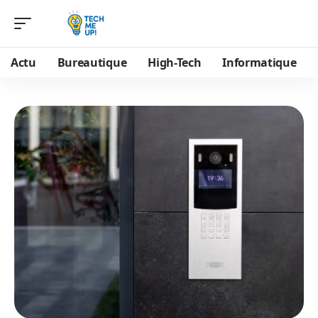
Actu
Bureautique
High-Tech
Informatique