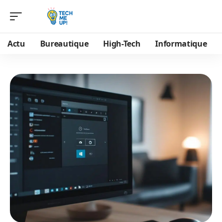
Actu
Bureautique
High-Tech
Informatique