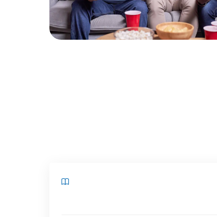
Dans un monde en constante évolution, les nou
l’amélioration des plateformes de paris en lig
sur des innovations de pointe pour offrir aux u
toujours plus immersive.
Sommaire
Intelligence artificielle et personnalisation des paris