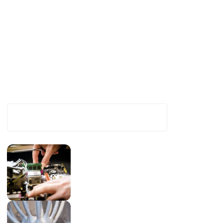
Recherche
Les plus récents
ACTU
SAV Amazon : à qui
s’adresser pour la
garantie d’un produit
acheté sur Amazon ?
ACTU