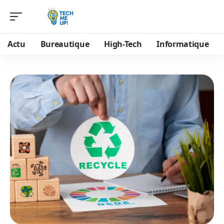
Actu
Bureautique
High-Tech
Informatique