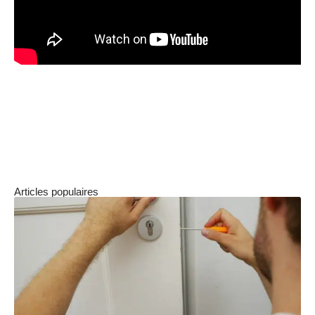
Articles populaires