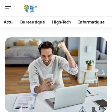
Actu
Bureautique
High-Tech
Informatique