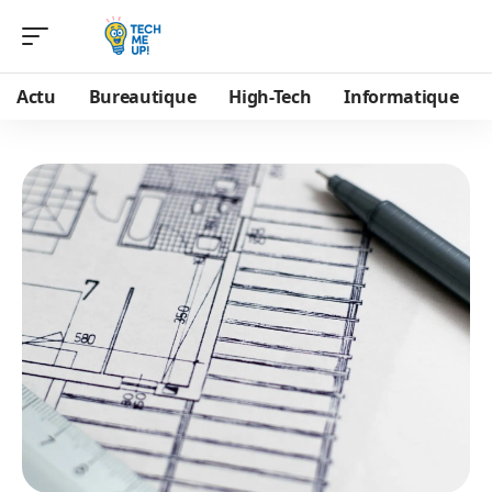
Actu
Bureautique
High-Tech
Informatique