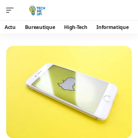
Actu
Bureautique
High-Tech
Informatique