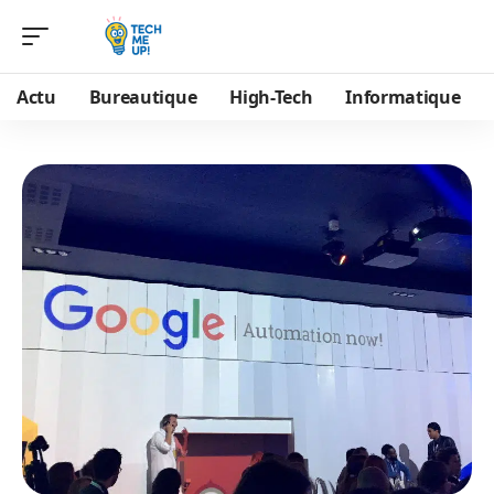
Actu
Bureautique
High-Tech
Informatique