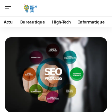
Actu
Bureautique
High-Tech
Informatique