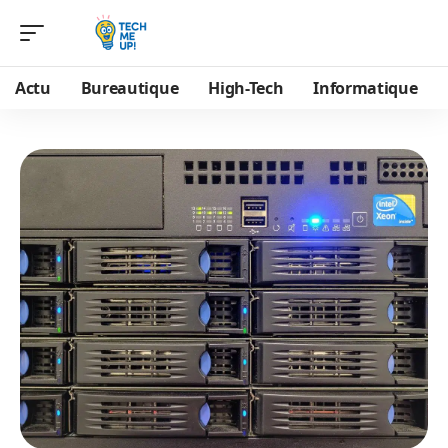
Actu
Bureautique
High-Tech
Informatique