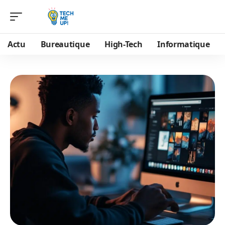
Actu
Bureautique
High-Tech
Informatique