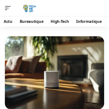
Actu
Bureautique
High-Tech
Informatique