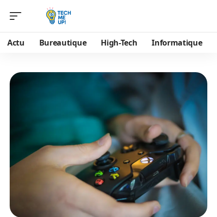
Actu
Bureautique
High-Tech
Informatique