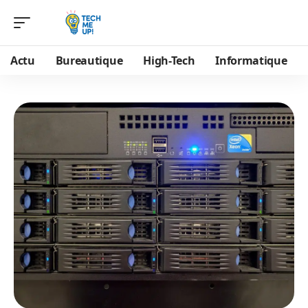
Actu
Bureautique
High-Tech
Informatique