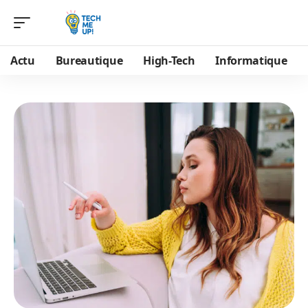
Actu
Bureautique
High-Tech
Informatique