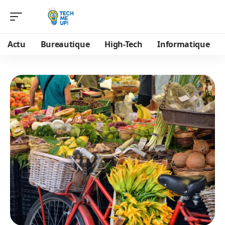
Actu
Bureautique
High-Tech
Informatique