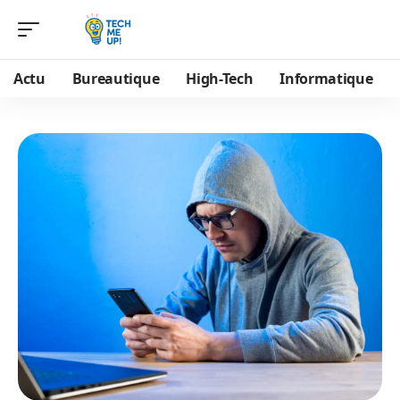
Actu
Bureautique
High-Tech
Informatique