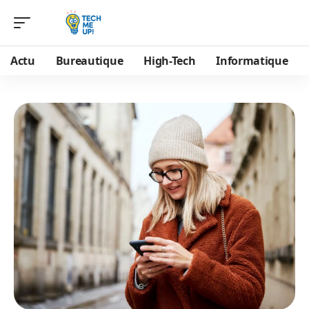
Actu
Bureautique
High-Tech
Informatique