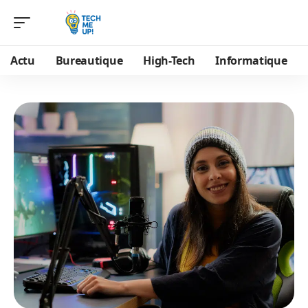
Actu
Bureautique
High-Tech
Informatique