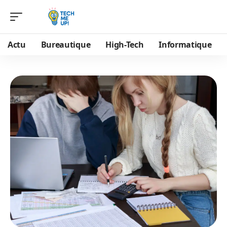
Actu
Bureautique
High-Tech
Informatique