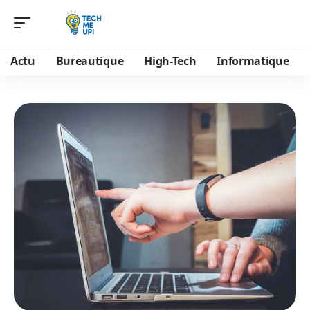
Actu
Bureautique
High-Tech
Informatique