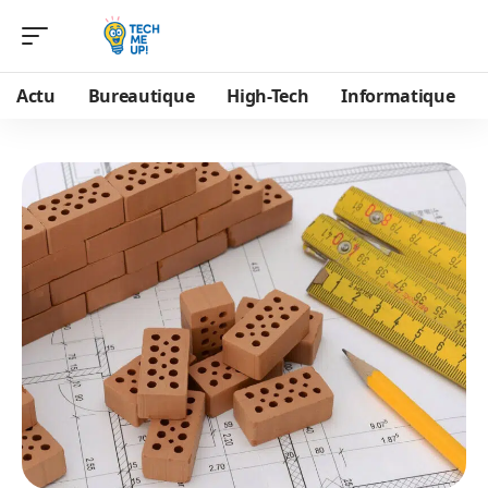
Actu
Bureautique
High-Tech
Informatique