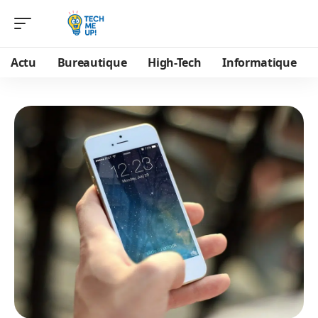
Actu
Bureautique
High-Tech
Informatique